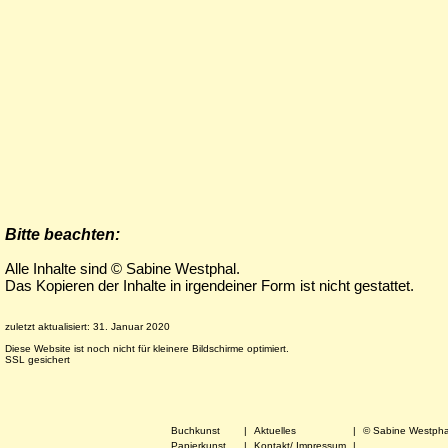
Bitte beachten:
Alle Inhalte sind © Sabine Westphal.
Das Kopieren der Inhalte in irgendeiner Form ist nicht gestattet.
zuletzt aktualisiert: 31. Januar 2020
Diese Website ist noch nicht für kleinere Bildschirme optimiert.
SSL gesichert
Buchkunst
|
Aktuelles ­
|
© Sabine Westph
Papierkunst
|
Kontakt/ Impressum
|